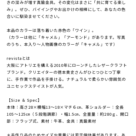
きの深みが増す真鍮金具。その変化はまさに「共に育てる楽し
み」。ぜひ、バイイングやお出かけの相棒にして、あなたの色
合いに馴染ませてください。
本品のカラーは落ち着いた赤色の「ワイン」。
（カラーは他に「キャメル」「アーモンド」があります。写真
のうち、本入り～人物画像のカラーが「キャメル」です）
revistaとは――――――
大阪にアトリエを構える2010年にローンチしたレザークラフト
ブランド。クリエイターの徳本貴史さんがひとつひとつ丁寧
に、手作業で作品を手掛ける。ナチュラルで柔らかい雰囲気の
ユニセックステイストが人気。
【Size ＆ Spec】
本体：高さ28×横幅13～18×マチ６㎝、革ショルダー：全長
105～125㎝（５段階調節）・幅1.5㎝、全重量：約280ｇ、開口
部：フラップ式、素材：牛革、金具：真鍮素材
＊手作り品のためサイズや重量には若干個体差があります。あ