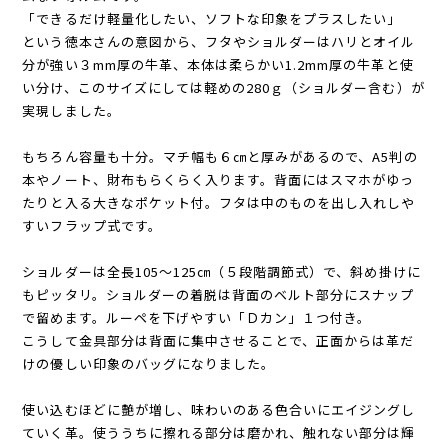
「できるだけ軽量化したい、ソフトな印象をプラスしたい」
という徳本さんの意図から、フタやショルダーはハリとオイル
分が強い３mm厚の牛革、本体は柔らかい1.2mm厚の牛革と使
い分け、このサイズにしては軽めの280ｇ（ショルダー含む）が
実現しました。
もちろん容量も十分。マチ幅も６㎝と厚みがあるので、A5判の
本やノート、財布もらくらく入ります。背面にはスマホがゆっ
たりと入る大きなポケット付。フタは中のものを出し入れしや
すいフラップ式です。
ショルダーは全長105～125㎝（５段階調節式）で、斜め掛けに
もピッタリ。ショルダーの着脱は背面のベルト部分にスナップ
で留めます。ルーペを下げやすい「Ｄカン」１つ付き。
こうして金具部分は背面に集中させることで、正面からは革だ
けの優しい印象のバッグになりました。
使い込むほどに艶が増し、味わいのある色合いにエイジングし
ていく革。使ううちに擦れる部分は磨かれ、触れない部分は輝