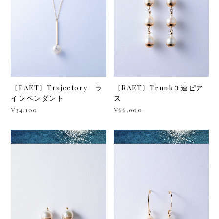
〔RAET〕Trajectory ラ
〔RAET〕Trunk３連ピア
インペンダント
ス
¥34,100
¥66,000