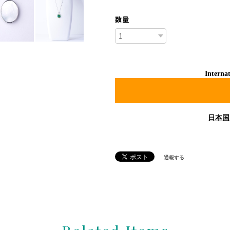
数量
Internat
日本国
通報する