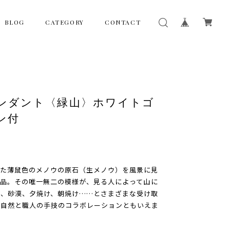
BLOG
CATEGORY
CONTACT
ンダント〈緑山〉ホワイトゴ
ン付
した薄鼠色のメノウの原石（生メノウ）を風景に見
一品。その唯一無二の模様が、見る人によって山に
原、砂漠、夕焼け、朝焼け……とさまざまな受け取
大自然と職人の手技のコラボレーションともいえま