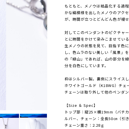
もともと、メノウは結晶化する過程
かな縞模様を出したメノウのアク
が、時間が立つとどんどん色が褪せ
対してこのペンダントのピクチャー
とに時間をかけて染みこませてい
生メノウの状態を見て、目指す色
し、色ムラのない美しい「風景」
の「緑山」であれば、山の部分を
分を白色にしています。
枠はシルバー製。裏側にスライスし
ホワイトゴールド（K18WG）チ
チェーンは取り外して他のペンダン
【Size ＆ Spec】
トップ部：縦25×横19mm（バチ
ルバー、チェーン：全長50㎝（引き
チェーン重さ：2.28ｇ