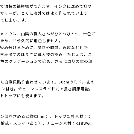
で独特の縞模様ができます。インクに沈めて鮮や
セサリーが、とくに海外ではよく作られています
てしまいます。
メノウは、山梨の職人さんがひとつひとつ、一色ご
るため、半永久的に退色しません。
に染め分けるために、染料や時間、温度など判断
を生み出すのはまさに職人技の極み。たとえば、こ
緑色のグラデーションで染め、さらに周りの空の部
た白蝶貝貼り合わせています。50cmのミドル丈の
ェーン付き。チェーンはスライド式で長さ調節可能。
トトップにも使えます。
カン部を含めると縦33mm）、トップ部枠素材：シ
輪式・スライドあり）、チェーン素材：K18WG、