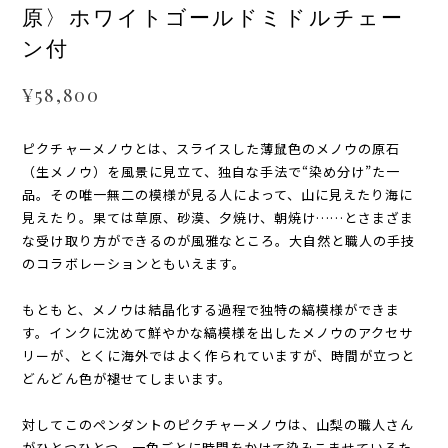
原〉ホワイトゴールドミドルチェー
ン付
¥58,800
ピクチャーメノウとは、スライスした薄鼠色のメノウの原石
（生メノウ）を風景に見立て、独自な手法で“染め分け”た一
品。その唯一無二の模様が見る人によって、山に見えたり海に
見えたり。果ては草原、砂漠、夕焼け、朝焼け……とさまざま
な受け取り方ができるのが風雅なところ。大自然と職人の手技
のコラボレーションともいえます。
もともと、メノウは結晶化する過程で独特の縞模様ができま
す。インクに沈めて鮮やかな縞模様を出したメノウのアクセサ
リーが、とくに海外ではよく作られていますが、時間が立つと
どんどん色が褪せてしまいます。
対してこのペンダントのピクチャーメノウは、山梨の職人さん
がひとつひとつ、一色ごとに時間をかけて染みこませているた