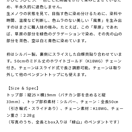
め、半永久的に退色しません。
生メノウの状態を見て、目指す色に染め分けるために、染料や
時間、温度など判断し、色ムラのない美しい「風景」を生み出
すのはまさに職人技の極み。たとえば、この「草原」であれ
ば、草原の部分を緑色のグラデーションで染め、その先の山の
部分を茶色、空は白と青色に染めています。
枠はシルバー製。裏側にスライスした白蝶貝貼り合わせていま
す。50cmのミドル丈のホワイトゴールド（K18WG）チェーン
付き。チェーンはスライド式で長さ調節可能。チェーンは取り
外して他のペンダントトップにも使えます。
【Size ＆ Spec】
トップ部：縦25×横19mm（バチカン部を含めると縦
33mm）、トップ部枠素材：シルバー、チェーン：全長50㎝
（引き輪式・スライドあり）、チェーン素材：K18WG、チェー
ン重さ：2.28ｇ
（写真のうち、全長とbox入りは「緑山」のペンダントです）