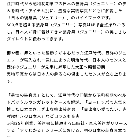
江戸時代から昭和初期までの日本の装身具（ジュエリー）の歩
みを時代・アイテム別に、豊富な実物写真とともに解説した
「日本の装身具（ジュエリー）」のガイドブックです。
500点を超える装身具（ジュエリー）写真はほぼ全点撮りおろ
し。日本人が身に着けてきた装身具（ジュエリー）の美しさも
ダイレクトに伝わってきます。
櫛や簪、笄といった髪飾りが中心だった江戸時代、西洋のジュ
エリーが輸入され一気に広まった明治時代、日本人のセンスと
西洋のジュエリーが見事に昇華した大正～昭和初期……
実物写真からは日本人の飾る心の傑出したセンスが立ち上りま
す。
「男性の装身具」として、江戸時代の印籠から昭和初期のベル
トバックルやシガレットケースも解説。「ヨーロッパで人気を
博した日本のさまざまな輸出装身具」「目出度い愛でたい、吉
祥紋好きの日本人」などコラムも充実。
昭和35年創業、美術書に精通する出版社・東京美術がリリース
する「すぐわかる」シリーズにおける、初の日本の装身具本で