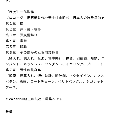
す。
［目次］一部抜粋
プロローグ 旧石器時代～安土桃山時代 日本人の装身具前史
第１章 櫛
第２章 笄・簪・根掛
第３章 洋風髪飾り
第４章 帯留
第５章 指輪
第６章 そのほかの女性用装身具
（紙入れ、鏡入れ、筥迫、懐中時計、襟留、羽織鎖、短鎖、コ
ンパクト、ネックレス、ペンダント、イヤリング、ブローチ）
第７章 男性の装身具
（印籠、煙草入れ、懐中時計、時計鎖、ネクタイピン、カフス
ボタン、指輪、コートチェーン、ベルトバックル、シガレット
ケース）
＊cazarisu店主の共著・編集本です
数量