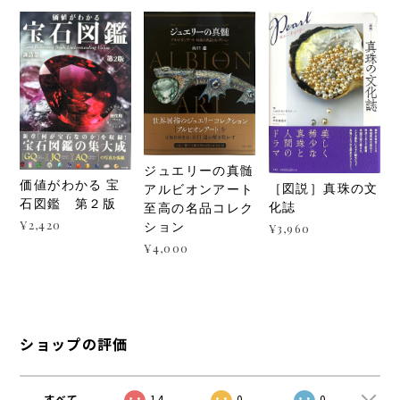
ジュエリーの真髄
価値がわかる 宝
［図説］真珠の文
アルビオンアート
石図鑑 第２版
化誌
至高の名品コレク
¥2,420
ション
¥3,960
¥4,000
ショップの評価
すべて
14
0
0