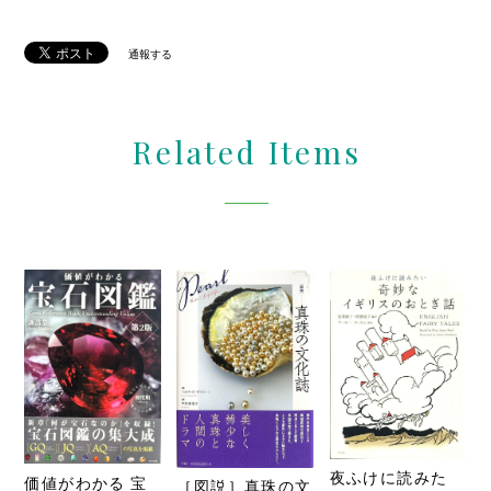
通報する
Related Items
夜ふけに読みた
価値がわかる 宝
［図説］真珠の文