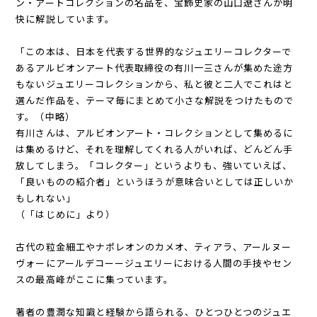
ン・アートコレクションの名品を、宝飾史家の山口遼さんが明
快に解説しています。
「この本は、日本を代表する世界的なジュエリーコレクターで
あるアルビオンアート代表取締役の有川一三さんが集めた途方
もないジュエリーコレクションから、私と彼と二人でこれはと
選んだ作品を、テーマ毎にまとめて小さな解説をつけたもので
す。（中略）
有川さんは、アルビオンアート・コレクションとして集めるに
は集めるけど、それを理解してくれる人がいれば、どんどん手
放してしまう。「コレクター」というよりも、強いていえば、
「良いものの紹介者」というほうが意味合いとしては正しいか
もしれない」
（「はじめに」より）
古代の粒金細工やナポレオンのカメオ、ティアラ、アールヌー
ヴォーにアールデコーージュエリーにおける人間の手技やセン
スの最高峰がここに集っています。
著者の豊潤な知識と経験から語られる、ひとつひとつのジュエ