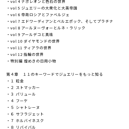
・vol 4 ナポレオンと色石の世界
・vol 5 ジュエリーの大衆化と大英帝国
・vol 6 帝政ロシアとファベルジェ
・vol 7 エドワーディアンとベルエポック、そしてプラチナ
・vol 8 アールヌーヴォーとルネ・ラリック
・vol 9 アールデコと真珠
・vol 10 ダイヤモンドの世界
・vol 11 ティアラの世界
・vol 12 指輪の世界
・特別編 煌めきの日用小物
第４章 １１のキーワードでジュエリーをもっと知る
・１ 粒金
・２ ストマッカー
・３ パリュール
・４ フーケ
・５ シャトレーヌ
・６ サフラジェット
・７ ホルバイネスク
・８ リバイバル