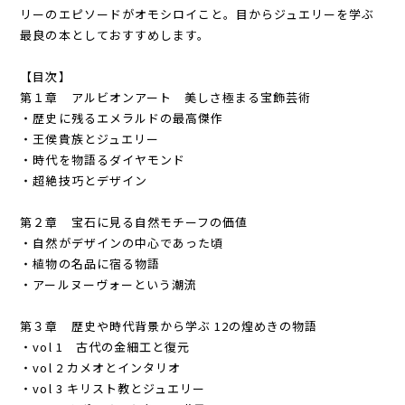
リーのエピソードがオモシロイこと。目からジュエリーを学ぶ
最良の本としておすすめします。
【目次】
第１章 アルビオンアート 美しさ極まる宝飾芸術
・歴史に残るエメラルドの最高傑作
・王侯貴族とジュエリー
・時代を物語るダイヤモンド
・超絶技巧とデザイン
第２章 宝石に見る自然モチーフの価値
・自然がデザインの中心であった頃
・植物の名品に宿る物語
・アールヌーヴォーという潮流
第３章 歴史や時代背景から学ぶ 12の煌めきの物語
・vol 1 古代の金細工と復元
・vol 2 カメオとインタリオ
・vol 3 キリスト教とジュエリー