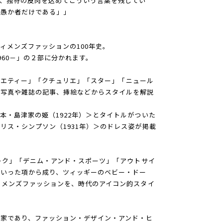
、独特の皮肉を込めてこういう言葉を残してい
は愚か者だけである」」
ィメンズファッションの100年史。
1960－」の２部に分かれます。
イソサエティー」「クチュリエ」「スター」「ニュール
の写真や雑誌の記事、挿絵などからスタイルを解説
本・島津家の姫（1922年）＞とタイトルがついた
リス・シンプソン（1931年）＞のドレス姿が掲載
ェーク」「デニム・アンド・スポーツ」「アウトサイ
といった項から成り、ツィッギーのベビー・ドー
ィメンズファッションを、時代のアイコン的スタイ
家であり、ファッション・デザイン・アンド・ヒ