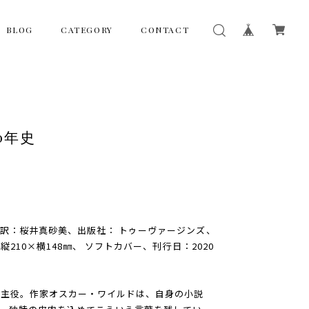
BLOG
CATEGORY
CONTACT
0年史
訳：桜井真砂美、出版社： トゥーヴァージンズ、
縦210×横148㎜、 ソフトカバー、刊行日：2020
の主役。作家オスカー・ワイルドは、自身の小説