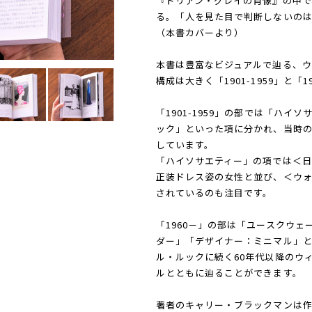
『ドリアン・グレイの肖像』の中で
る。「人を見た目で判断しないの
（本書カバーより）
本書は豊富なビジュアルで辿る、ウ
構成は大きく「1901-1959」と「
「1901-1959」の部では「ハ
ック」といった項に分かれ、当時
しています。
「ハイソサエティー」の項では＜日
正装ドレス姿の女性と並び、＜ウォ
されているのも注目です。
「1960－」の部は「ユースクウ
ダー」「デザイナー：ミニマル」
ル・ルックに続く60年代以降のウ
ルとともに辿ることができます。
著者のキャリー・ブラックマンは作