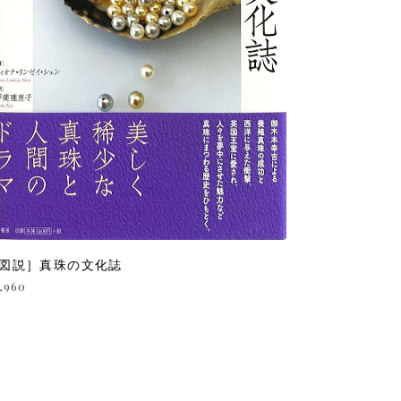
図説］真珠の文化誌
,960