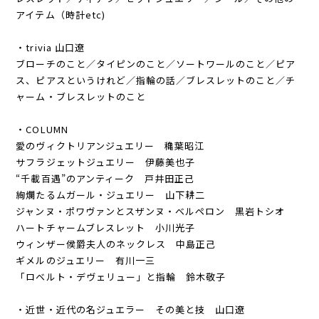
アイテム（時計etc)
・trivia 山口遼
ブローチのこと／タイピンのこと／ソートワールのこと／ピア
ス、ピアスというけれど／指輪の話／ブレスレットのこと／チ
ャーム・ブレスレットのこと
・COLUMN
愛のヴィクトリアンジュエリー 穐葉昭江
サフラジェットジュエリー 伊藤美也子
“千載百遇”のアンティーク 戸井田正己
絢爛たるムガール・ジュエリー 山下耕二
ジャンヌ・ポワヴァンとスザンヌ・ベルペロン 黒岩トシオ
ハートチャームブレスレット 小川光子
ウィンザー侯爵夫人のネックレス 中島正己
ギメルのジュエリー 有川一三
「ロベルト・デヴェリュー」と指輪 鈴木敬子
・近世・近代の名ジュエラー その美と技 山口遼