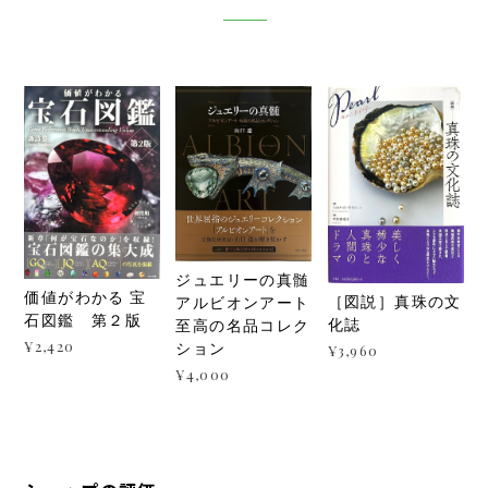
ジュエリーの真髄
価値がわかる 宝
［図説］真珠の文
アルビオンアート
石図鑑 第２版
化誌
至高の名品コレク
¥2,420
ション
¥3,960
¥4,000