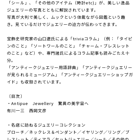
「シール」、「その他のアイテム（時計etc)」が、美しい逸品
ジュエリーの写真とともに解説されています。
写真が大判で美しく、ムックという体裁ながら図鑑という趣
き。見ているだけでジュエリーの迫力が伝わってきます。
宝飾史研究家の山口遼氏による「triviaコラム」（例：「タイピ
ンのこと」「ソートワールのこと」「チャーム・ブレスレット
のこと」など）や、専門諸氏によるコラム記事も読みごたえ十
分。
「アンティークジュエリー用語辞典」「アンティークジュエリー
が見られるミュージアム」「アンティークジュエリーショップガ
イド」も収録されています。
〔目次〕
・Antipue Jewellery 驚異の美宇宙へ
有川一三 西岡文彦
・名店に訪ねるジュエリーコレクション
ブローチ／ネックレス＆ペンダント／イヤリング／リング／ブ
レスレット／ティアラ／セットジュエリー／シール／その他の