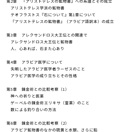
第2章 『アリストテレスの鉱物書』への系譜とその成立
アリストテレス学派の鉱物書
テオフラストス『石について』第1章について
『アリストテレスの鉱物書』（アラビア語訳本）の成立
第3章 アレクサンドロス大王伝との関連で
アレクサンドロス大王伝と鉱物書
人、心あれば、石また心あり
第4章 アラビア医学について
失明したアラビア医学者ラーゼスのこと
アラビア医学の成り立ちとその性格
第5章 錬金術との比較考察（1）
神への祈りと医薬
ゲーベルの錬金術――エリキサ（霊薬）のこと
数による釣り合いの方法
第6章 錬金術との比較考察（2）
アラビア鉱物書のなかの硫黄と水銀、さらに鉛