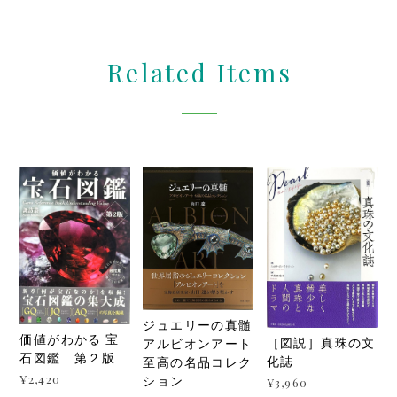
Related Items
ジュエリーの真髄
価値がわかる 宝
［図説］真珠の文
アルビオンアート
石図鑑 第２版
化誌
至高の名品コレク
¥2,420
ション
¥3,960