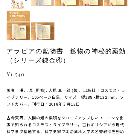
アラビアの鉱物書 鉱物の神秘的薬効
（シリーズ錬金④）
¥1,540
著者：澤元 亙 (監修), 大槻 真一郎 (著)、出版社：コスモス・ラ
イブラリー、165ページ白黒、サイズ：縦‎188 x横132 mm、ソ
フトカバー、刊行日：2018年３月12日
古今東西、人間の知の集積をクローズアップしたユニークな出
版で知られるコスモス・ライブラリー。古代ギリシアから現代
科学まで精通する、科学史家で明治薬科大学の名誉教授を務め