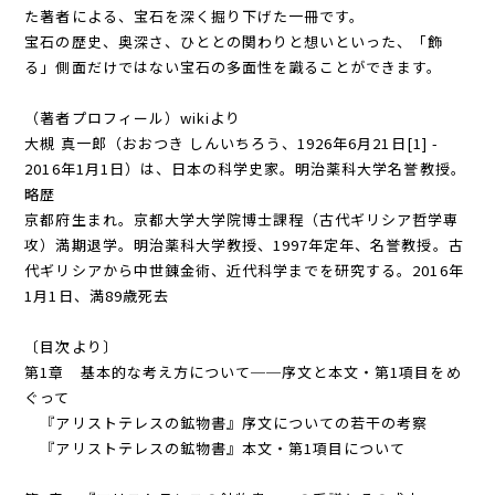
た著者による、宝石を深く掘り下げた一冊です。
宝石の歴史、奥深さ、ひととの関わりと想いといった、「飾
る」側面だけではない宝石の多面性を識ることができます。
（著者プロフィール）wikiより
大槻 真一郎（おおつき しんいちろう、1926年6月21日[1] -
2016年1月1日）は、日本の科学史家。明治薬科大学名誉教授。
略歴
京都府生まれ。京都大学大学院博士課程（古代ギリシア哲学専
攻）満期退学。明治薬科大学教授、1997年定年、名誉教授。古
代ギリシアから中世錬金術、近代科学までを研究する。2016年
1月1日、満89歳死去
〔目次より〕
第1章 基本的な考え方について──序文と本文・第1項目をめ
ぐって
『アリストテレスの鉱物書』序文についての若干の考察
『アリストテレスの鉱物書』本文・第1項目について