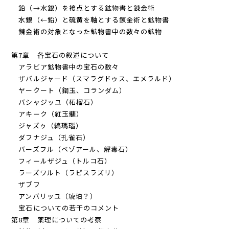
鉛（→水銀）を接点とする鉱物書と錬金術
水銀（←鉛）と硫黄を軸とする錬金術と鉱物書
錬金術の対象となった鉱物書中の数々の鉱物
第7章 各宝石の叙述について
アラビア鉱物書中の宝石の数々
ザバルジャード（スマラグドゥス、エメラルド）
ヤークート（鋼玉、コランダム）
バシャジッユ（柘榴石）
アキーク（紅玉髄）
ジャズゥ（縞瑪瑙）
ダフナジュ（孔雀石）
バーズフル（ベゾアール、解毒石）
フィールザジュ（トルコ石）
ラーズワルト（ラピスラズリ）
ザブフ
アンバリッユ（琥珀？）
宝石についての若干のコメント
第8章 薬理についての考察