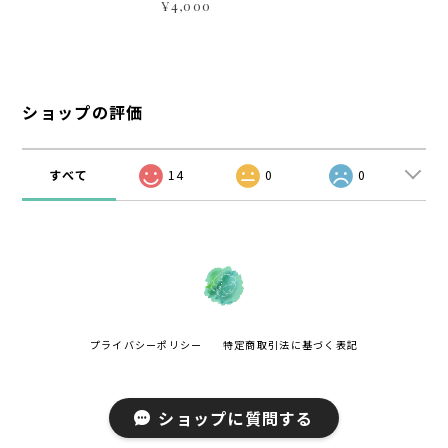
¥4,000
ショップの評価
すべて
14
0
0
プライバシーポリシー
特定商取引法に基づく表記
ショップに質問する
© かざりすの森 All rights reserved.