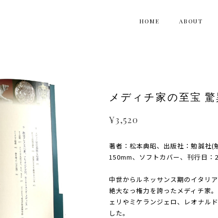
HOME
ABOUT
メディチ家の至宝 
¥3,520
著者：松本典昭、出版社：勉誠社(勉
150mm、ソフトカバー、刊行日：20
中世からルネッサンス期のイタリア
絶大なっ権力を誇ったメディチ家。
ェリやミケランジェロ、レオナル
した。