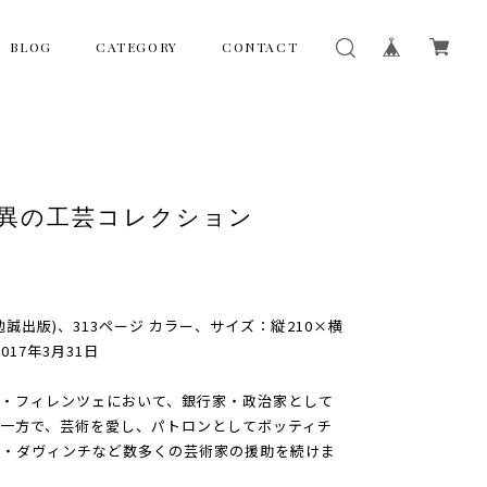
BLOG
CATEGORY
CONTACT
驚異の工芸コレクション
誠出版)、313ページ カラー、サイズ：縦210×横
17年3月31日
・フィレンツェにおいて、銀行家・政治家として
一方で、芸術を愛し、パトロンとしてボッティチ
ド・ダヴィンチなど数多くの芸術家の援助を続けま