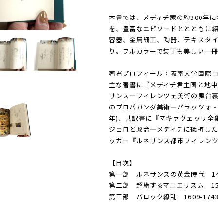
本書では、メディチ家の約300年
を、豊富なエピソードととともに紹
容器、金属細工、陶器、テキスタイ
り。フルカラーで装丁も美しい一冊
著者プロフィール：阪南大学国際コ
主な著書に『メディチ君主国と地中海
サンス―フィレンツェ美術の舞台裏』
のプロパガンダ美術―パラッツォ・
年)、共訳書に『マキァヴェッリ全集
ジェロと政治―メディチに抵抗した《
ッカー『ルネサンス都市フィレンツェ
【目次】
第一部 ルネサンスの黄金時代 1434
第二部 超絶するマニエリスム 1537
第三部 バロック繚乱 1609-174