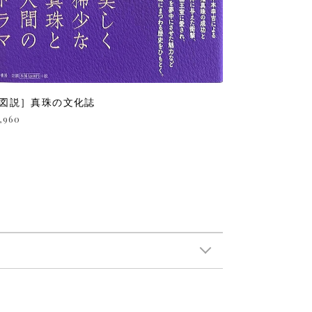
図説］真珠の文化誌
,960