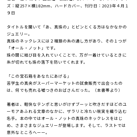
ズ：縦257×横182mm、ハードカバー、刊行日：2023年４月１
９日
タイトルを聞いて「あ、真珠の」とピンとくる方はなかなかの
ジュエリー。
真珠のネックレスには２種類の糸の通し方があり、その１つが
「オール・ノット」です。
珠の間に結び目を入れていくことで、万が一着けているときに
糸が切れても珠の落下を防いでくれます。
「この宝石箱をあなたにあげる」
苦学生の真央がスーパーマーケットの試食販売で出会ったの
は、何でも売れる嘘つきのおばさんだった。（本書帯より）
著者は、軽快なテンポと思いがけずブーッと吹きだすほどのユ
ーモアあふれる文章のなかに、ザラリと冷たい現実を織り込む
名手。本の中ではオール・ノットの真珠のネックレスをはじ
め、さまさまなジュエリーが登場します。そして、ラストでは
意外なところへーー。