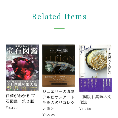
Related Items
ジュエリーの真髄
価値がわかる 宝
［図説］真珠の文
アルビオンアート
石図鑑 第２版
化誌
至高の名品コレク
¥2,420
ション
¥3,960
¥4,000